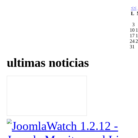
<<
L
3
10
1
17
1
24
2
31
ultimas noticias