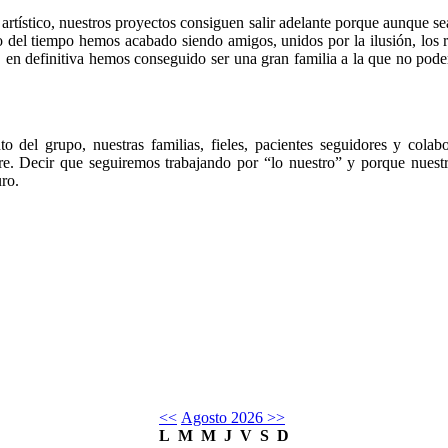
artístico, nuestros proyectos consiguen salir adelante porque aunque s
del tiempo hemos acabado siendo amigos, unidos por la ilusión, los rat
., en definitiva hemos conseguido ser una gran familia a la que no pode
to del grupo, nuestras familias, fieles, pacientes seguidores y cola
ore. Decir que seguiremos trabajando por “lo nuestro” y porque nuestr
ro.
<<
Agosto 2026
>>
L
M
M
J
V
S
D